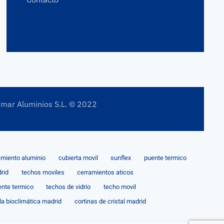
Contacto
imar Aluminios S.L. © 2022
amiento aluminio
cubierta movil
sunflex
puente termico
rid
techos moviles
cerramientos aticos
ente termico
techos de vidrio
techo movil
la bioclimática madrid
cortinas de cristal madrid