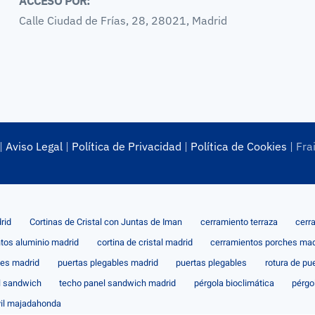
ACCESO POR:
Calle Ciudad de Frías, 28, 28021, Madrid
|
Aviso Legal
|
Política de Privacidad
|
Política de Cookies
| Fra
rid
Cortinas de Cristal con Juntas de Iman
cerramiento terraza
cerr
tos aluminio madrid
cortina de cristal madrid
cerramientos porches mad
les madrid
puertas plegables madrid
puertas plegables
rotura de pu
l sandwich
techo panel sandwich madrid
pérgola bioclimática
pérgo
il majadahonda