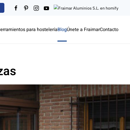
erramientos para hostelería
Blog
Únete a Fraimar
Contacto
zas