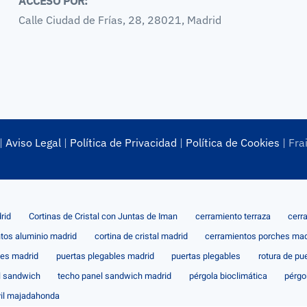
ACCESO POR:
Calle Ciudad de Frías, 28, 28021, Madrid
|
Aviso Legal
|
Política de Privacidad
|
Política de Cookies
| Fra
rid
Cortinas de Cristal con Juntas de Iman
cerramiento terraza
cerr
tos aluminio madrid
cortina de cristal madrid
cerramientos porches mad
les madrid
puertas plegables madrid
puertas plegables
rotura de pu
l sandwich
techo panel sandwich madrid
pérgola bioclimática
pérgo
il majadahonda