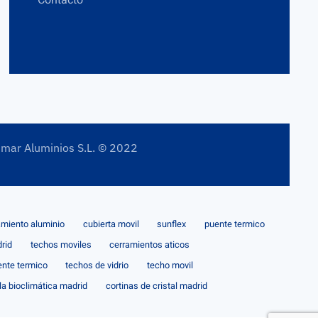
Contacto
imar Aluminios S.L. © 2022
amiento aluminio
cubierta movil
sunflex
puente termico
rid
techos moviles
cerramientos aticos
ente termico
techos de vidrio
techo movil
la bioclimática madrid
cortinas de cristal madrid