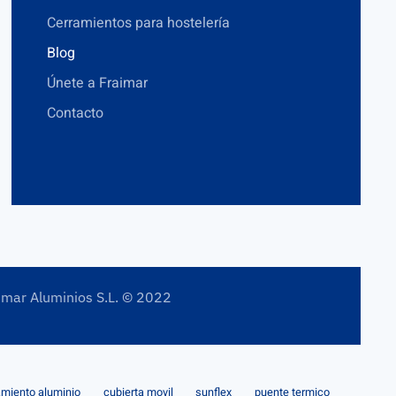
Cerramientos para hostelería
Blog
Únete a Fraimar
Contacto
imar Aluminios S.L. © 2022
amiento aluminio
cubierta movil
sunflex
puente termico