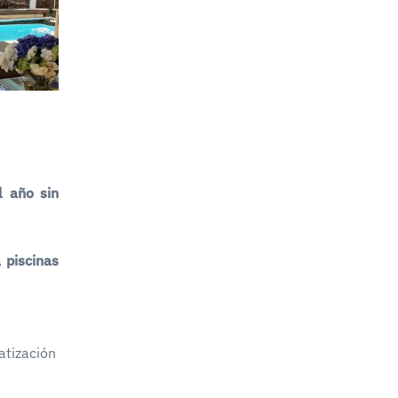
l año sin
 piscinas
atización