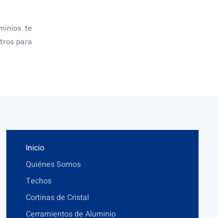
minios te
tros para
Inicio
Quiénes Somos
Techos
Cortinas de Cristal
Cerramientos de Aluminio