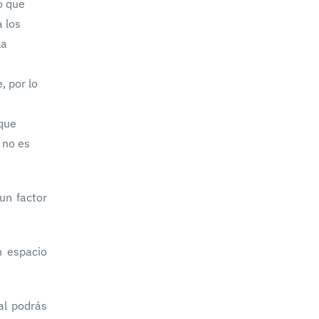
o que
 los
la
, por lo
 que
 no es
un factor
n espacio
al podrás