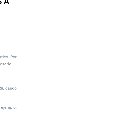
 A
tico. Por
esario.
to
, dando
 ejemplo,