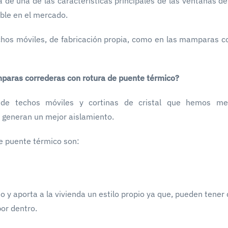
a de una de las características principales de las ventanas de
ible en el mercado.
echos móviles, de fabricación propia, como en las mamparas c
mparas correderas con rotura de puente térmico?
 de techos móviles y cortinas de cristal que hemos me
e generan un mejor aislamiento.
de puente térmico son:
io y aporta a la vivienda un estilo propio ya que, pueden tener 
or dentro.