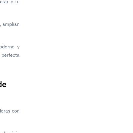
ctar o tu
l, amplían
oderno y
n perfecta
de
deras con