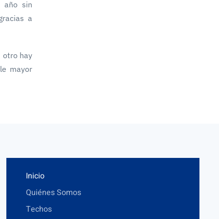
l año sin
gracias a
 otro hay
rle mayor
Inicio
Quiénes Somos
Techos