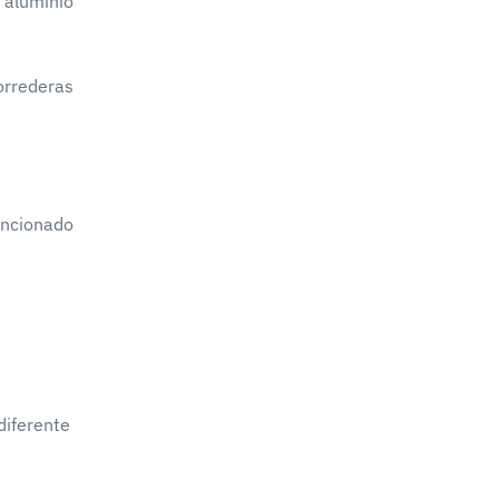
 aluminio
orrederas
ncionado
diferente