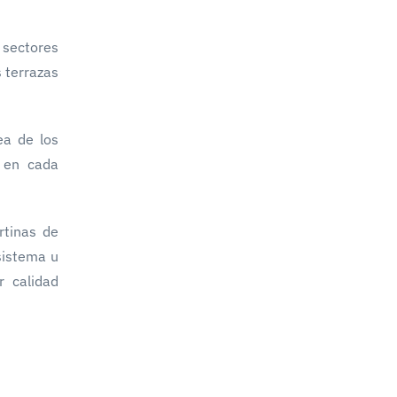
 sectores
 terrazas
ea de los
d en cada
rtinas de
sistema u
r calidad