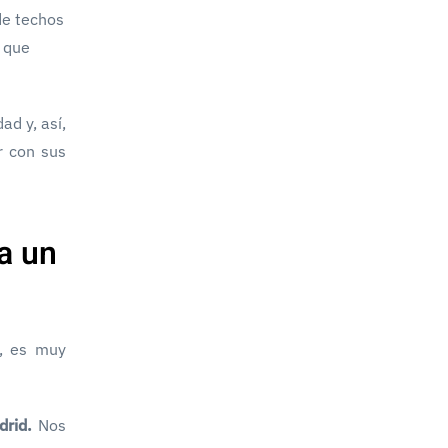
de techos
s que
ad y, así,
r con sus
ra un
s, es muy
drid.
Nos