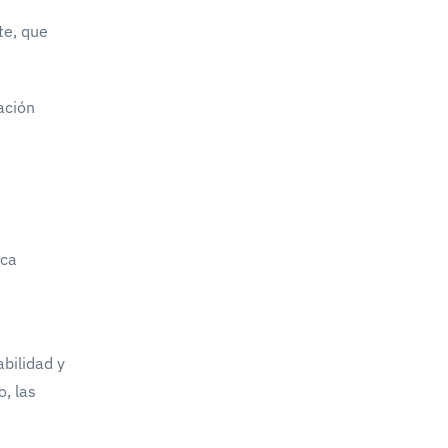
te, que
ación
ica
bilidad y
, las