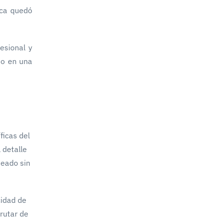
ica quedó
esional y
do en una
ficas del
 detalle
seado sin
cidad de
rutar de