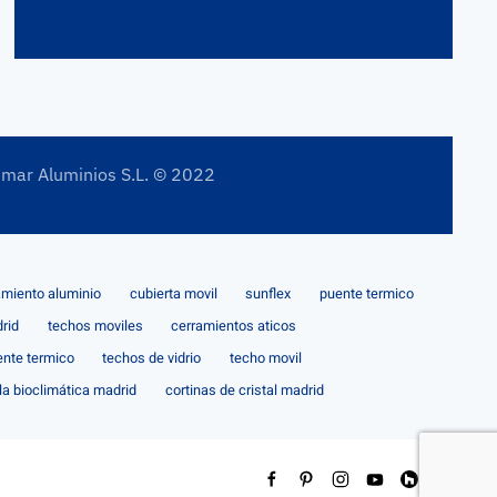
imar Aluminios S.L. © 2022
amiento aluminio
cubierta movil
sunflex
puente termico
rid
techos moviles
cerramientos aticos
ente termico
techos de vidrio
techo movil
la bioclimática madrid
cortinas de cristal madrid