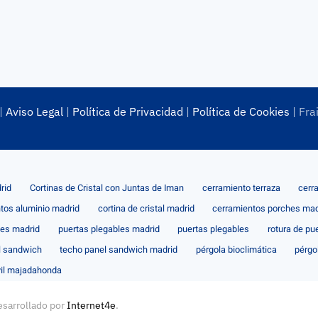
|
Aviso Legal
|
Política de Privacidad
|
Política de Cookies
| Fra
rid
Cortinas de Cristal con Juntas de Iman
cerramiento terraza
cerr
tos aluminio madrid
cortina de cristal madrid
cerramientos porches mad
les madrid
puertas plegables madrid
puertas plegables
rotura de pu
l sandwich
techo panel sandwich madrid
pérgola bioclimática
pérgo
il majadahonda
esarrollado por
Internet4e
.