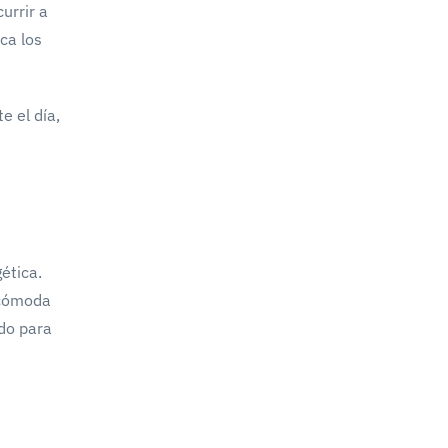
urrir a
ca los
e el día,
ética.
 cómoda
ado para