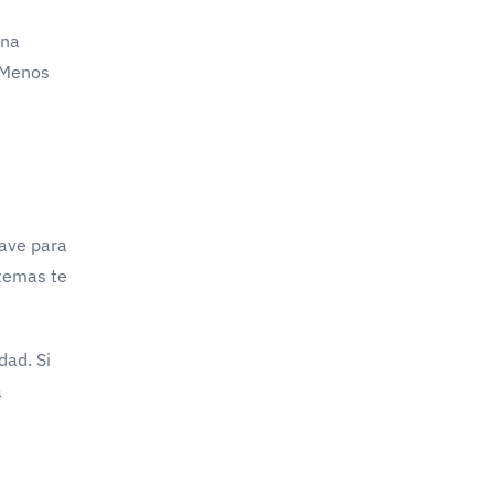
una
. Menos
lave para
stemas te
dad. Si
a