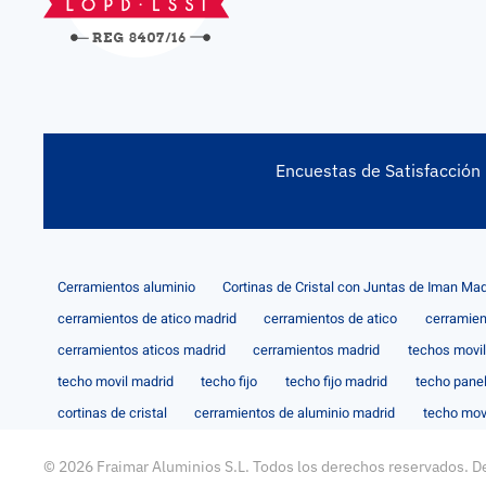
Encuestas de Satisfacción
Cerramientos aluminio
Cortinas de Cristal con Juntas de Iman Mad
cerramientos de atico madrid
cerramientos de atico
cerramien
cerramientos aticos madrid
cerramientos madrid
techos movi
techo movil madrid
techo fijo
techo fijo madrid
techo pane
cortinas de cristal
cerramientos de aluminio madrid
techo mov
©
2026
Fraimar Aluminios S.L. Todos los derechos reservados. D