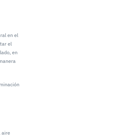
ral en el
tar el
lado, en
 manera
uminación
 aire