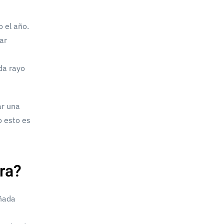
 el año.
ar
da rayo
ar una
o esto es
ra?
eñada