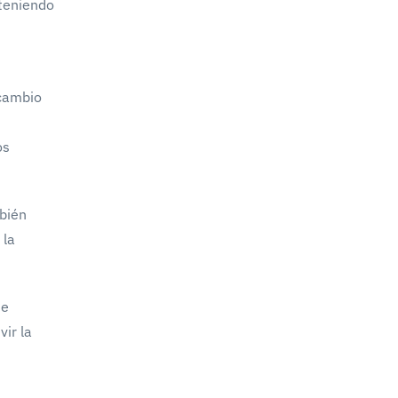
teniendo
 cambio
os
mbién
 la
te
vir la