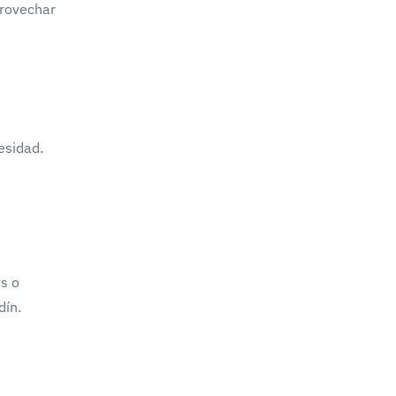
provechar
esidad.
s o
dín.