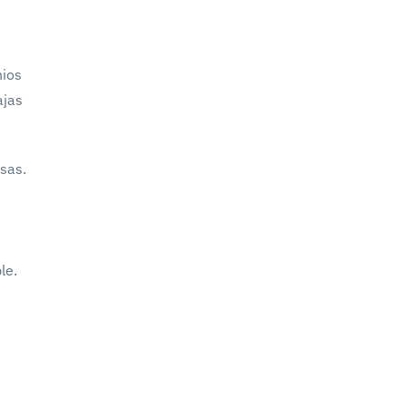
nios
ajas
rsas.
le.