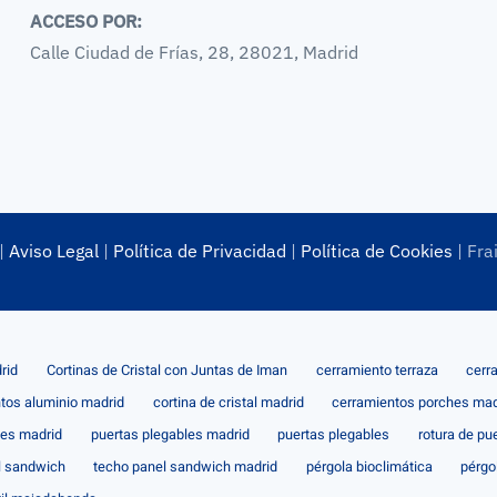
ACCESO POR:
Calle Ciudad de Frías, 28, 28021, Madrid
|
Aviso Legal
|
Política de Privacidad
|
Política de Cookies
| Fra
rid
Cortinas de Cristal con Juntas de Iman
cerramiento terraza
cerr
tos aluminio madrid
cortina de cristal madrid
cerramientos porches mad
les madrid
puertas plegables madrid
puertas plegables
rotura de pu
l sandwich
techo panel sandwich madrid
pérgola bioclimática
pérgo