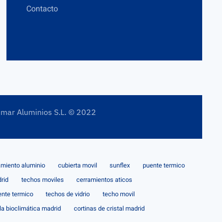
Contacto
imar Aluminios S.L. © 2022
amiento aluminio
cubierta movil
sunflex
puente termico
rid
techos moviles
cerramientos aticos
ente termico
techos de vidrio
techo movil
la bioclimática madrid
cortinas de cristal madrid