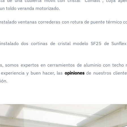
ta de una cubierta móvil con cristal “Climalit”, cuya ape
un toldo veranda motorizado.
 instalado ventanas correderas con rotura de puente térmico c
instalado dos cortinas de cristal modelo SF25 de Sunfle
os, somos expertos en cerramientos de aluminio con techo 
experiencia y buen hacer, las
opiniones
de nuestros client
ión.