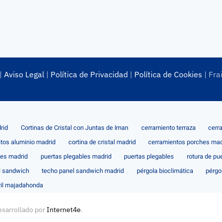
|
Aviso Legal
|
Política de Privacidad
|
Política de Cookies
| Fra
rid
Cortinas de Cristal con Juntas de Iman
cerramiento terraza
cerr
tos aluminio madrid
cortina de cristal madrid
cerramientos porches mad
les madrid
puertas plegables madrid
puertas plegables
rotura de pu
l sandwich
techo panel sandwich madrid
pérgola bioclimática
pérgo
il majadahonda
esarrollado por
Internet4e
.