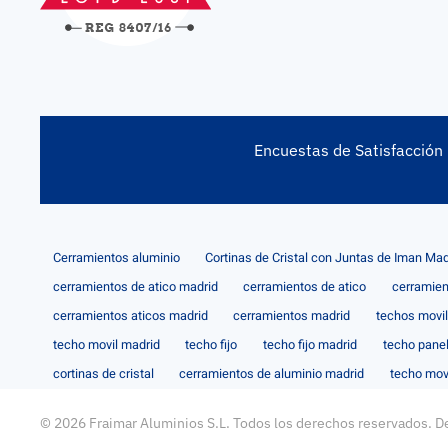
Encuestas de Satisfacción
Cerramientos aluminio
Cortinas de Cristal con Juntas de Iman Mad
cerramientos de atico madrid
cerramientos de atico
cerramien
cerramientos aticos madrid
cerramientos madrid
techos movi
techo movil madrid
techo fijo
techo fijo madrid
techo pane
cortinas de cristal
cerramientos de aluminio madrid
techo mov
©
2026
Fraimar Aluminios S.L. Todos los derechos reservados. D