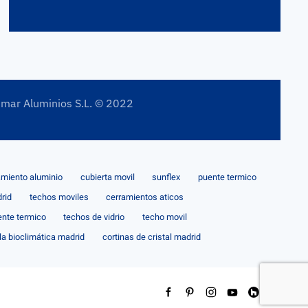
imar Aluminios S.L. © 2022
amiento aluminio
cubierta movil
sunflex
puente termico
rid
techos moviles
cerramientos aticos
ente termico
techos de vidrio
techo movil
la bioclimática madrid
cortinas de cristal madrid