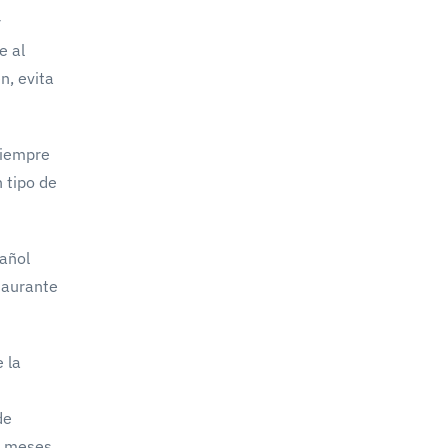
r
e al
n, evita
siempre
n tipo de
pañol
staurante
 la
de
os meses