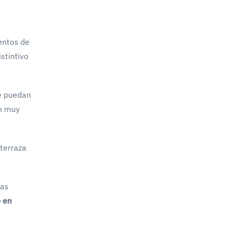
ientos de
stintivo
se puedan
ón muy
 terraza
das
o en