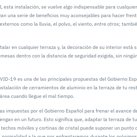
l, esta instalación, se vuelve algo indispensable para cualquie
zan una serie de beneficios muy aconsejables para hacer frent
ernos como la lluvia, el polvo, el viento, entre otros; tambié
lar en cualquier terraza y, la decoración de su interior está 
s mesas dentro con la distancia de seguridad exigida, sin ningú
OVID-19 es una de las principales propuestas del Gobierno Es
instalación de cerramientos de aluminio en la terraza de tu re
área cuando llegue el mal tiempo.
 impuestas por el Gobierno Español para frenar el avance de
gan en un futuro. Esto significa que, adaptar la terraza de tu
 techos móviles y cortinas de cristal puede suponer un punto 
eva normalidad a la que nos enfrentaremos durante los próxim