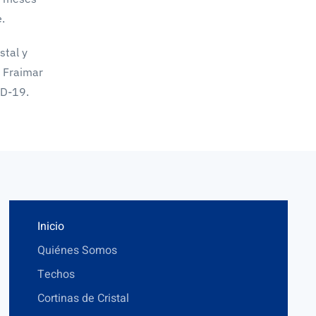
.
stal y
e Fraimar
ID-19.
Inicio
Quiénes Somos
Techos
Cortinas de Cristal