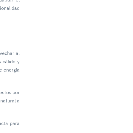
ionalidad
vechar al
 cálido y
de energía
uestos por
 natural a
ecta para