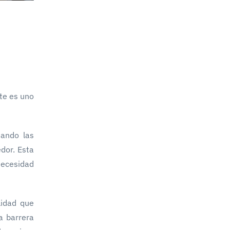
te es uno
uando las
dor. Esta
necesidad
lidad que
a barrera