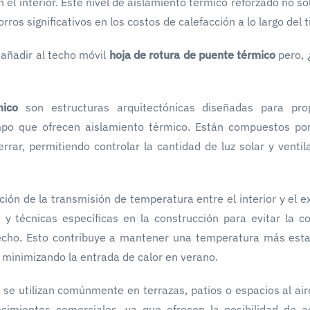
en el interior. Este nivel de aislamiento térmico reforzado no s
ros significativos en los costos de calefacción a lo largo del 
 añadir al techo móvil
hoja de rotura de puente térmico
pero, 
rmico
son estructuras arquitectónicas diseñadas para pro
empo que ofrecen aislamiento térmico. Están compuestos po
rrar, permitiendo controlar la cantidad de luz solar y ventil
pción de la transmisión de temperatura entre el interior y el e
s y técnicas específicas en la construcción para evitar la c
 techo. Esto contribuye a mantener una temperatura más esta
 y minimizando la entrada de calor en verano.
se utilizan comúnmente en terrazas, patios o espacios al aire
ecimientos comerciales, ya que ofrecen la posibilidad de a