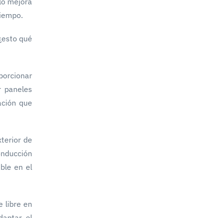
olo mejora
tiempo.
¿esto qué
porcionar
r paneles
ación que
xterior de
onducción
ble en el
 libre en
daptar el