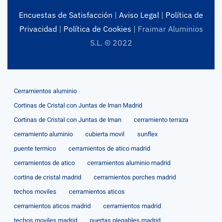
Encuestas de Satisfacción
|
Aviso Legal
|
Política de
Privacidad
|
Política de Cookies
| Fraimar Aluminios
S.L. © 2022
Cerramientos aluminio
Cortinas de Cristal con Juntas de Iman Madrid
Cortinas de Cristal con Juntas de Iman
cerramiento terraza
cerramiento aluminio
cubierta movil
sunflex
puente termico
cerramientos de atico madrid
cerramientos de atico
cerramientos aluminio madrid
cortina de cristal madrid
cerramientos porches madrid
techos moviles
cerramientos aticos
cerramientos aticos madrid
cerramientos madrid
techos moviles madrid
puertas plegables madrid